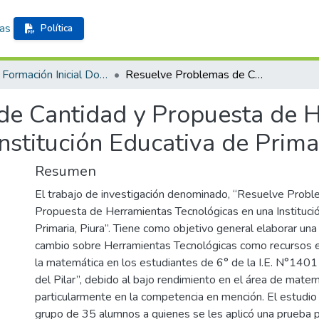
cas
Política
Tesis - Formación Inicial Docente
Resuelve Problemas de Cantidad y Propuesta de Herramientas Tecnológicas en una Institución Educativa de Primaria Piura
de Cantidad y Propuesta de 
nstitución Educativa de Prima
Resumen
El trabajo de investigación denominado, “Resuelve Probl
Propuesta de Herramientas Tecnológicas en una Instituci
Primaria, Piura”. Tiene como objetivo general elaborar un
cambio sobre Herramientas Tecnológicas como recursos e
la matemática en los estudiantes de 6° de la I.E. N°140
del Pilar”, debido al bajo rendimiento en el área de matem
particularmente en la competencia en mención. El estudio
grupo de 35 alumnos a quienes se les aplicó una prueba p