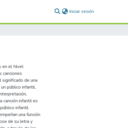
(current)
Iniciar sesión
s en el Nivel
s canciones
l significado de una
un público infantil,
interpretación,
 canción infantil es
úblico infantil.
sempeñan una función
ose de su letra y