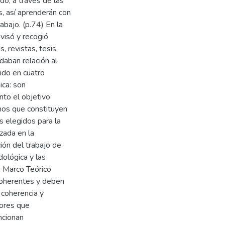
do, a través de las
s, así aprenderán con
abajo. (p.74) En la
visó y recogió
, revistas, tesis,
aban relación al
uido en cuatro
ica: son
nto el objetivo
mos que constituyen
s elegidos para la
izada en la
ción del trabajo de
dológica y las
II Marco Teórico
coherentes y deben
 coherencia y
tores que
ncionan