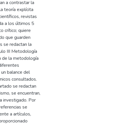
n a contrastar la
a teoría explícita
entíficos, revistas
da a los últimos 5
 crítico; quiere
ndo que guarden
as se redactan la
ulo III Metodología
ón de la metodología
 diferentes
a un balance del
émicos consultados.
artado se redactan
ismo, se encuentran,
a investigado. Por
 referencias se
ente a artículos,
 proporcionado