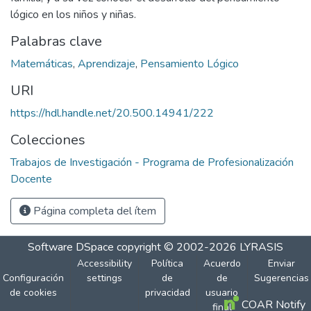
lógico en los niños y niñas.
Palabras clave
Matemáticas
,
Aprendizaje
,
Pensamiento Lógico
URI
https://hdl.handle.net/20.500.14941/222
Colecciones
Trabajos de Investigación - Programa de Profesionalización
Docente
Página completa del ítem
Software DSpace
copyright © 2002-2026
LYRASIS
Accessibility
Política
Acuerdo
Enviar
Configuración
settings
de
de
Sugerencias
de cookies
privacidad
usuario
COAR Notify
final