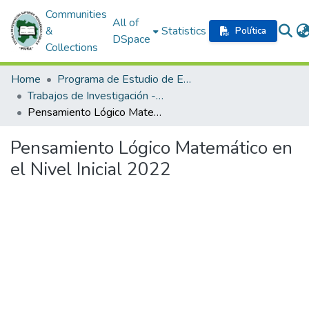
Communities
All of
&
Statistics
Política
DSpace
Collections
Home
Programa de Estudio de Educación Inicial
Trabajos de Investigación - Formación Inicial Docente
Pensamiento Lógico Matemático en el Nivel Inicial 2022
Pensamiento Lógico Matemático en
el Nivel Inicial 2022
Loading...