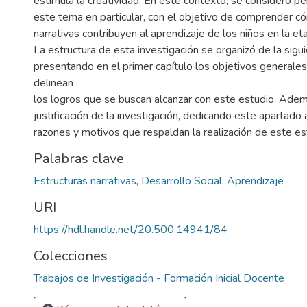
1
estimula la creatividad. En este contexto, se consideró pe
este tema en particular, con el objetivo de comprender c
narrativas contribuyen al aprendizaje de los niños en la etap
La estructura de esta investigación se organizó de la sigu
presentando en el primer capítulo los objetivos generales
delinean
los logros que se buscan alcanzar con este estudio. Adem
justificación de la investigación, dedicando este apartado
razones y motivos que respaldan la realización de este es
Palabras clave
Estructuras narrativas
,
Desarrollo Social
,
Aprendizaje
URI
https://hdl.handle.net/20.500.14941/84
Colecciones
Trabajos de Investigación - Formación Inicial Docente