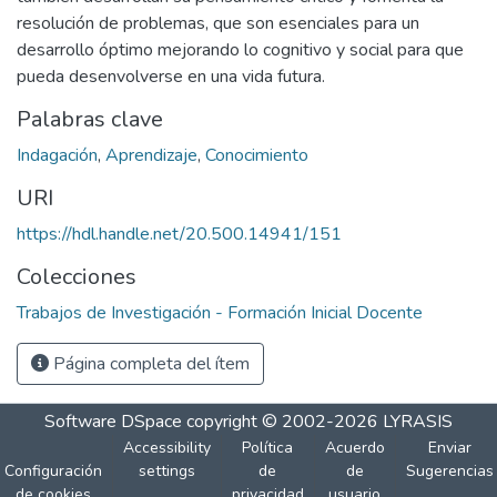
resolución de problemas, que son esenciales para un
desarrollo óptimo mejorando lo cognitivo y social para que
pueda desenvolverse en una vida futura.
Palabras clave
Indagación
,
Aprendizaje
,
Conocimiento
URI
https://hdl.handle.net/20.500.14941/151
Colecciones
Trabajos de Investigación - Formación Inicial Docente
Página completa del ítem
Software DSpace
copyright © 2002-2026
LYRASIS
Accessibility
Política
Acuerdo
Enviar
Configuración
settings
de
de
Sugerencias
de cookies
privacidad
usuario