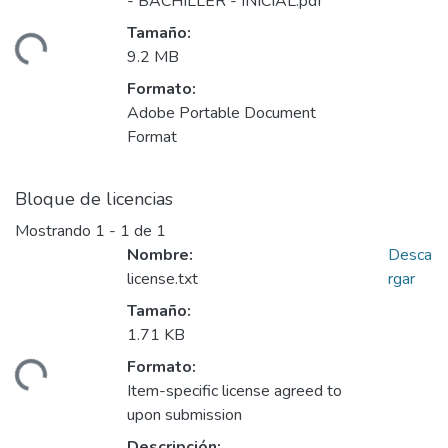
- BACHILLER - INICIAL.pdf
Tamaño:
ando...
9.2 MB
Formato:
Adobe Portable Document
Format
Bloque de licencias
Mostrando
1 - 1 de 1
Nombre:
Desca
license.txt
rgar
Tamaño:
1.71 KB
Formato:
ando...
Item-specific license agreed to
upon submission
Descripción: