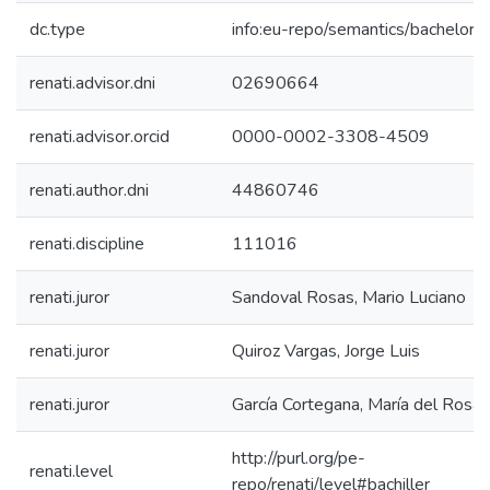
dc.type
info:eu-repo/semantics/bachelorT
renati.advisor.dni
02690664
renati.advisor.orcid
0000-0002-3308-4509
renati.author.dni
44860746
renati.discipline
111016
renati.juror
Sandoval Rosas, Mario Luciano
renati.juror
Quiroz Vargas, Jorge Luis
renati.juror
García Cortegana, María del Rosar
http://purl.org/pe-
renati.level
repo/renati/level#bachiller