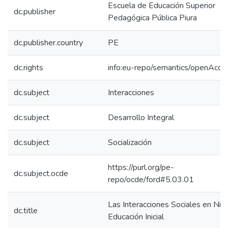
Escuela de Educación Superior
dc.publisher
Pedagógica Pública Piura
dc.publisher.country
PE
dc.rights
info:eu-repo/semantics/openAcce
dc.subject
Interacciones
dc.subject
Desarrollo Integral
dc.subject
Socialización
https://purl.org/pe-
dc.subject.ocde
repo/ocde/ford#5.03.01
Las Interacciones Sociales en Niñ
dc.title
Educación Inicial