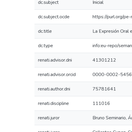
dc.subject
Inicial
dc.subject.ocde
https://purl.org/p
dc.title
La Expresión Oral 
dc.type
info:eu-repo/seman
renati.advisor.dni
41301212
renati.advisor.orcid
0000-0002-5456
renati.author.dni
75781641
renati.discipline
111016
renati.juror
Bruno Seminario, Á