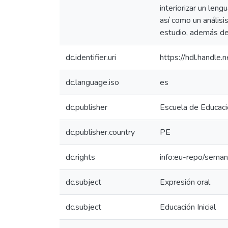
interiorizar un len
así como un análisi
estudio, además de 
dc.identifier.uri
https://hdl.handl
dc.language.iso
es
dc.publisher
Escuela de Educaci
dc.publisher.country
PE
dc.rights
info:eu-repo/sema
dc.subject
Expresión oral
dc.subject
Educación Inicial