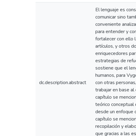
El lenguaje es cons
comunicar sino tamb
conveniente analiz
para entender y com
fortalecer con ello 
artículos, y otros 
enriquecedores par
estrategias de refu
sostiene que el len
humanos, para Vygot
dc.description.abstract
con otras personas,
trabajar en base al
capítulo se mencion
teórico conceptual 
desde un enfoque co
capítulo se mencion
recopilación y elab
que gracias a las 