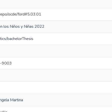
e-repo/ocde/ford#5.03.01
en los Niños y Niñas 2022
tics/bachelorThesis
-9003
ngela Martina