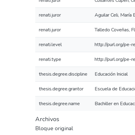
renati.juror
Collantes Cupen, Ce
renati.juror
Aguilar Celi, María 
renati.juror
Talledo Coveñas, Fl
renati.level
http://purl.org/pe-r
renati.type
http://purl.org/pe-
thesis.degree.discipline
Educación Inicial
thesis.degree.grantor
Escuela de Educaci
thesis.degree.name
Bachiller en Educaci
Archivos
Bloque original