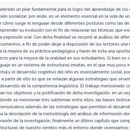
iderado un pilar fundamental para el logro del aprendizaje de los
ién socializar, por ende, es un elemento esencial en la vida de un
ar cómo surge el lenguaje desde diferentes posturas como las de
prender su evolución con el fin de relacionar las técnicas que exi
la expresión oral. Con dicha finalidad se recurrió al análisis de dife
documentos, a fin de poder dejar a disposición de los lectores una
a la mejora de su práctica pedagógica y hacer de esta una oportu
erzo para la mejora de la oralidad en sus estudiantes. Si bien e
guaje es un sistema de estructuras innatas, en el que muy poco i
sky el desarrollo cognitivo del niño es esencialmente social, po
 a partir de ello es que se enlazan algunas estrategias que sirve
 desarrollo de la competencia lingüística. El trabajo mencionado c
an los objetivos y la justificación de dicha investigación, en un s
donde se mencionan tres subtemas entre ellos, las bases teóricas 
municativo además de las estrategias que permiten el desarrollo
a la descripción de la metodología del análisis de información don
oración de la investigación, finalmente un último capítulo que co
estructuras de nuestro cerebro más el entorno donde vivenciamos 