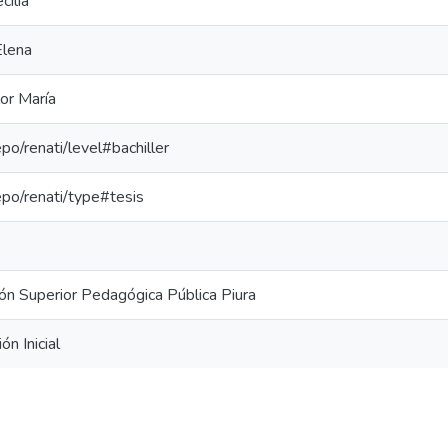
cilia
Elena
or María
epo/renati/level#bachiller
repo/renati/type#tesis
ón Superior Pedagógica Pública Piura
ón Inicial